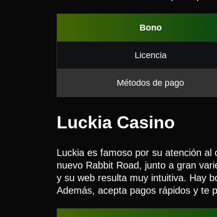
Bono
Licencia
Métodos de pago
Luckia Casino
Luckia es famoso por su atención al 
nuevo Rabbit Road, junto a gran vari
y su web resulta muy intuitiva. Hay 
Además, acepta pagos rápidos y te pe