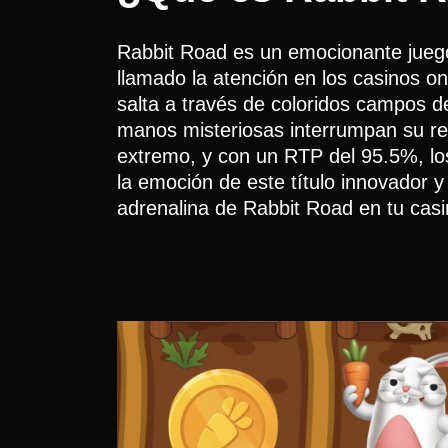
Rabbit Road es un emocionante jueg
llamado la atención en los casinos o
salta a través de coloridos campos 
manos misteriosas interrumpan su recor
extremo, y con un RTP del 95.5%, lo
la emoción de este título innovador y
adrenalina de Rabbit Road en tu casin