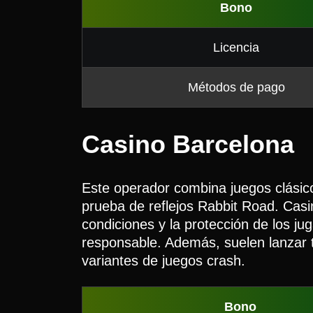
Bono
Licencia
Métodos de pago
Casino Barcelona
Este operador combina juegos clásico
prueba de reflejos Rabbit Road. Casi
condiciones y la protección de los jug
responsable. Además, suelen lanzar t
variantes de juegos crash.
Bono