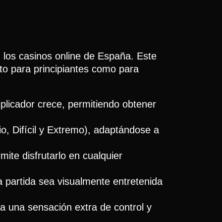
 los casinos online de España. Este
to para principiantes como para
plicador crece, permitiendo obtener
dio, Difícil y Extremo), adaptándose a
mite disfrutarlo en cualquier
a partida sea visualmente entretenida
da una sensación extra de control y