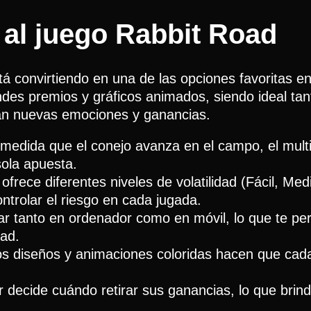
 al juego Rabbit Road
 convirtiendo en una de las opciones favoritas en
des premios y gráficos animados, siendo ideal tan
an nuevas emociones y ganancias.
medida que el conejo avanza en el campo, el multi
ola apuesta.
 ofrece diferentes niveles de volatilidad (Fácil, Me
ontrolar el riesgo en cada jugada.
ar tanto en ordenador como en móvil, lo que te per
dad.
dos diseños y animaciones coloridas hacen que cad
or decide cuándo retirar sus ganancias, lo que brin