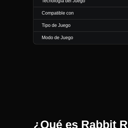
Tecnología del Juego
Compatible con
Tipo de Juego
Modo de Juego
¿Qué es Rabbit 